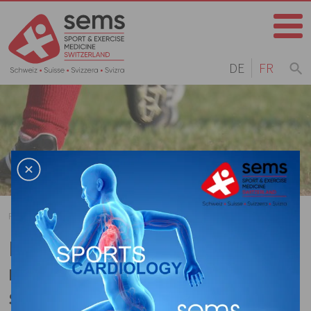
DE
FR
Home
Page d'accueil
Agenda
Archives
La Nutrition au féminin: cycle
menstruel et alimentation des
sportives