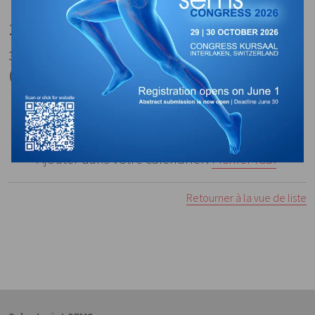
10.10.2024 – 17.10.2024 | online
3 SEMS Credits (Module 1) | 3 SEMS Credits
(Module 2)
Download:
Téléchargement
Lien:
Website
Ajouter dans votre calendrier:
Fichier iCal
Retourner à la vue de liste