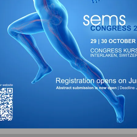
rie Symposium
iCal
Retourner à la vue de lis