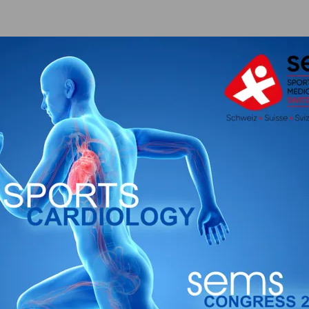
: Das 1x1 der Sportmedizin
iCal
Retourner à la vue de lis