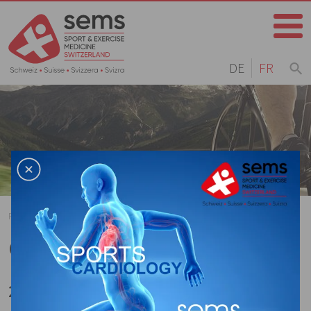
DE
FR
Home
Page d'accueil
Agenda
Archives
CAS Sporternährung - Modul 3
20.01.2022 – 22.01.2022 | Magglingen