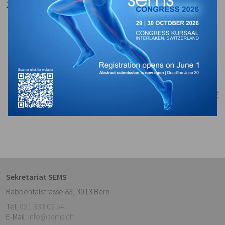
21 crédits SEMS (module 1-7)
Download:
Programme
Lien:
Website
Ajouter dans votre calendrier:
Fichier iCal
Retourner à la vue de liste
Sekretariat SEMS
Rabbentalstrasse 83
,
3013
Bern
Tel.
031 333 02 54
E-Mail:
info@sems.ch