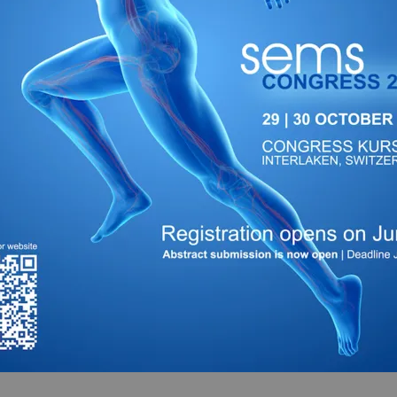
e pas banaliser
e
iCal
Retourner à la vue de lis