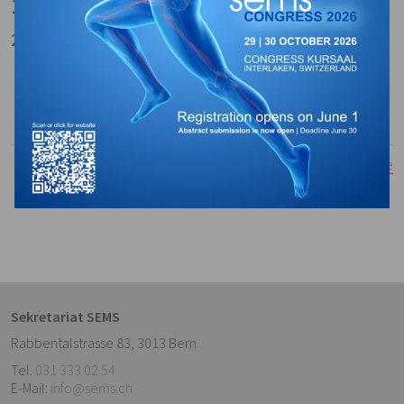
11.10.2021 – 11.10.2021 | Meyrin
2 crédits SEMS
Download:
Porgramme
Ajouter dans votre calendrier:
Fichier iCal
Retourner à la vue de liste
Sekretariat SEMS
Rabbentalstrasse 83
,
3013
Bern
Tel.
031 333 02 54
E-Mail:
info@sems.ch