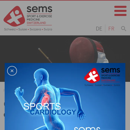
DE
FR
Home
Page d'accueil
Agenda
Archives
Omarthrose, une prise en
charge efficace et efficiente