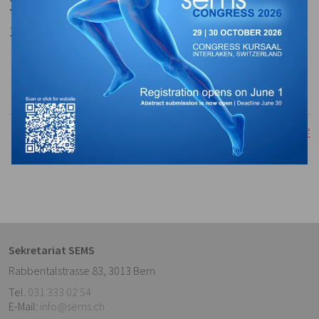
10.11.2022 – 11.11.2022
1 SEMS Credit
Lien:
Website
Ajouter dans votre calendrier:
Fichier iCal
Retourner à la vue de liste
Sekretariat SEMS
Rabbentalstrasse 83
,
3013
Bern
Tel.
031 333 02 54
E-Mail:
info@sems.ch