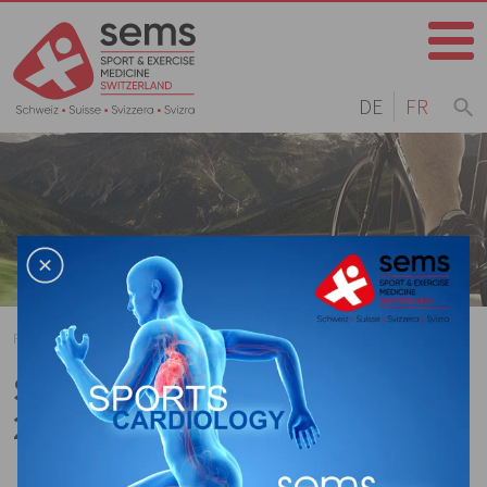
DE
FR
Home
Page d'accueil
Agenda
Archives
SAPPM/SPS ANNUAL MEETING
2022